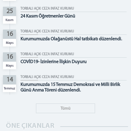
BÖLGE ADLİYE MAHKEMESİ TEMİZLİK İŞ KOLU
TORBALI AÇIK CEZA İNFAZ KURUMU
25
ÇAMAŞIR YIKAMA VE KURUTMA ATÖLYESİ
24 Kasım Öğretmenler Günü
Kasım
FOTOĞRAF ATÖLYESİ
GAZİEMİR BELEDİYE ATÖLYESİ
TORBALI AÇIK CEZA İNFAZ KURUMU
16
TORBALI BELEDİYE ATÖLYESİ
Kurumumuzda Olağanüstü Hal tatbikatı düzenlendi.
Mayıs
TORBALI ADLİYE KANTİNİ
TORBALI AÇIK CEZA İNFAZ KURUMU
TERZİ ATÖLYESİ
16
COVİD19- İzinlerine İlişkin Duyuru
SEBZE ATÖLYESİ
Mayıs
OTO YIKAMA ATÖLYESİ
TORBALI AÇIK CEZA İNFAZ KURUMU
14
BİRİMLER
Kurumumuzda 15 Temmuz Demokrasi ve Milli Birlik
Temmuz
Günü Anma Töreni düzenlendi.
BİLGİ İŞLEM
EMANET PARA BİRİMİ
PERSONEL KALEMİ-MUTEMET
Tümü
İNFAZ KALEMİ
EĞİTİM BİRİMİ
ÖNE ÇIKANLAR