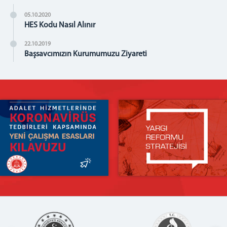
SAĞLIK BİRİMİ
İNFAZ KORUMA BAŞMEMURLUĞU
05.10.2020
HES Kodu Nasıl Alınır
İLETİŞİM
22.10.2019
Başsavcımızın Kurumumuzu Ziyareti