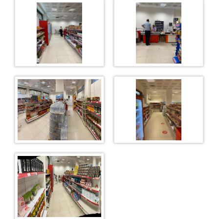
BÖLGE ADLİYE MAHKEMESİ TEMİZLİK İŞ KOLU
ÇAMAŞIR YIKAMA VE KURUTMA ATÖLYESİ
FOTOĞRAF ATÖLYESİ
GAZİEMİR BELEDİYE ATÖLYESİ
TORBALI BELEDİYE ATÖLYESİ
TORBALI ADLİYE KANTİNİ
TERZİ ATÖLYESİ
SEBZE ATÖLYESİ
OTO YIKAMA ATÖLYESİ
BİRİMLER
BİLGİ İŞLEM
EMANET PARA BİRİMİ
PERSONEL KALEMİ-MUTEMET
İNFAZ KALEMİ
EĞİTİM BİRİMİ