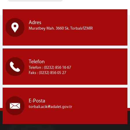
SAĞLIK BİRİMİ
İNFAZ KORUMA BAŞMEMURLUĞU
İLETİŞİM
Adres
Muratbey Mah. 3660 Sk. Torbalı/İZMİR
Telefon
Telefon : (0232) 856 16 67
Faks : (0232) 856 05 27
E-Posta
torbali.acik
adalet.gov.tr