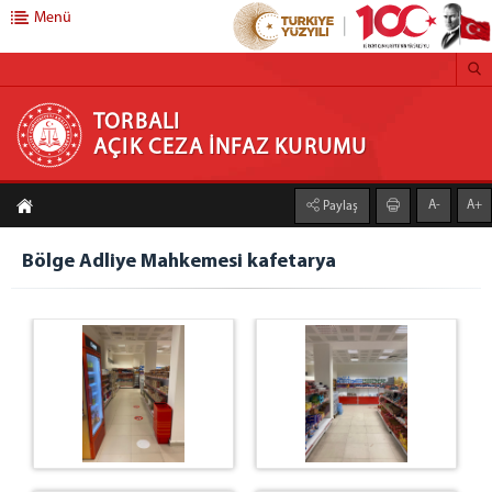
Menü
TORBALI AÇIK CEZA İNFAZ KURUMU
TORBALI
AÇIK CEZA İNFAZ KURUMU
ANASAYFA
A-
A+
Paylaş
KURUMUMUZ
Kurumumuz Hakkında
Bölge Adliye Mahkemesi kafetarya
Vizyonumuz-Misyonumuz
İŞ YURTLARI
BÖLGE ADLİYE MAHKEMESİ ÇAY OCAĞI
BÖLGE ADLİYE MAHKEMESİ FOTOKOPİ ATÖLYESİ
BÖLGE ADLİYE MAHKEMESİ KAFETERYA
BÖLGE ADLİYE MAHKEMESİ KANTİN
BÖLGE ADLİYE MAHKEMESİ SU DAĞITIM