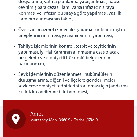
SAĞLIK BİRİMİ
dosyalarına, yatma planlarına yapıştırılması, hapse
çevrilmiş para cezası ilamı varsa infaz için sıraya
İNFAZ KORUMA BAŞMEMURLUĞU
konması ve infazın bu sıraya göre yapılması, vasilik
İLETİŞİM
ilamının alınmasının takibi,
Özel izin, mazeret izinleri ile iş arama izinlerine ilişkin
taleplerinin alınması, yazışmalarının yapılması,
Tahliye işlemlerinin kontrol, tespit ve teyitlerinin
yapılması, İyi Hal Kararının alınmasına esas olacak
belgelerin ve emniyetli hükümlü belgelerinin
hazırlanması,
Sevk işlemlerinin düzenlenmesi, hükümlülerin
duruşmalarına, diğer il ve ilçelere gönderilmeleri,
sevklerde emniyet tedbirlerinin alınması için jandarma
kolluk kuvvetlerine bilgi verilmesi,
Adres
Muratbey Mah. 3660 Sk. Torbalı/İZMİR