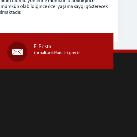
şamının olumlu yönlerine mümkün olabildiğince
e mümkün olabildiğince özel yaşama saygı gösterecek
ılmaktadır.
E-Posta
torbali.acik
adalet.gov.tr