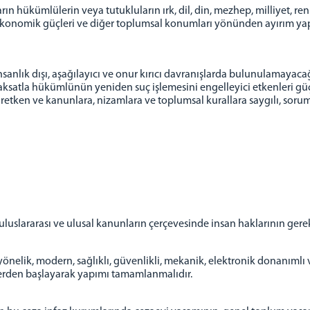
ın hükümlülerin veya tutukluların ırk, dil, din, mezhep, milliyet, renk
e ekonomik güçleri ve diğer toplumsal konumları yönünden ayırım yap
anlık dışı, aşağılayıcı ve onur kırıcı davranışlarda bulunulamayacağı
aksatla hükümlünün yeniden suç işlemesini engelleyici etkenleri g
etken ve kanunlara, nizamlara ve toplumsal kurallara saygılı, sor
lararası ve ulusal kanunların çerçevesinde insan haklarının gerekt
elik, modern, sağlıklı, güvenlikli, mekanik, elektronik donanımlı ve
lerden başlayarak yapımı tamamlanmalıdır.