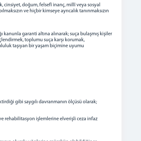
, cinsiyet, doğum, felsefî inanç, millî veya sosyal
ılmaksızın ve hiçbir kimseye ayrıcalık tanınmaksızın
 kanunla garanti altına alınarak; suça bulaşmış kişiler
üçlendirmek, toplumu suça karşı korumak,
umluluk taşıyan bir yaşam biçimine uyumu
irdiği gibi saygılı davranmanın ölçüsü olarak;
 rehabilitasyon işlemlerine elverişli ceza infaz