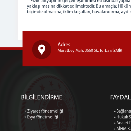
Fiziki altyapının gerçekleştirilmesi esnasında; yap
yaklaşılmasına dikkat edilmektedir. Bu amaçla; Hükü
biçimde olmasına, iklim koşulları, havalandırma, aydın
Adres
Muratbey Mah. 3660 Sk. Torbalı/İZMİR
BİLGİLENDİRME
FAYDAL
» Ziyaret Yönetmeliği
» Bağlantı
» Eşya Yönetmeliği
» Hukuk 
» Adalet 
» AİHM Ka