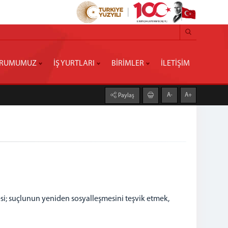
RUMUMUZ
İŞ YURTLARI
BİRİMLER
İLETİŞİM
A-
A+
Paylaş
esi; suçlunun yeniden sosyalleşmesini teşvik etmek,