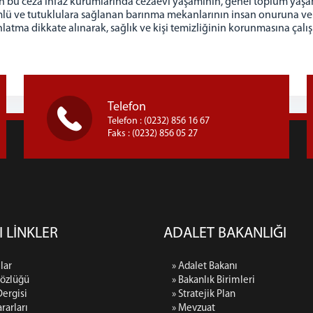
ılan bu ceza infaz kurumlarında cezaevi yaşamının, genel toplum ya
mlü ve tutuklulara sağlanan barınma mekanlarının insan onuruna v
latma dikkate alınarak, sağlık ve kişi temizliğinin korunmasına çalış
Telefon
Telefon : (0232) 856 16 67
Faks : (0232) 856 05 27
I LİNKLER
ADALET BAKANLIĞI
lar
» Adalet Bakanı
Sözlüğü
» Bakanlık Birimleri
Dergisi
» Stratejik Plan
rarları
» Mevzuat