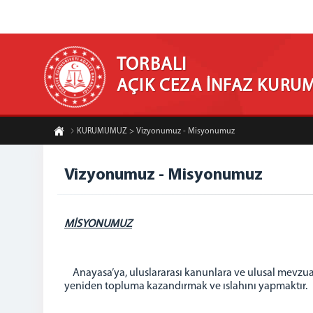
TORBALI
AÇIK CEZA İNFAZ KURU
KURUMUMUZ > Vizyonumuz - Misyonumuz
Vizyonumuz - Misyonumuz
MİSYONUMUZ
Anayasa’ya, uluslararası kanunlara ve ulusal mevzuat 
yeniden topluma kazandırmak ve ıslahını yapmaktır.