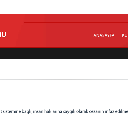
MU
ANASAYFA
KU
sistemine bağlı, insan haklarına saygılı olarak cezanın infaz edilm