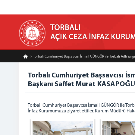
TORBALI
AÇIK CEZA İNFAZ KURU
Torbalı Cumhuriyet Başsavcısı İsmail GÜNGÖR ile Torbalı Adli Y
Torbalı Cumhuriyet Başsavcısı İs
Başkanı Saffet Murat KASAPOĞL
Torbalı Cumhuriyet Başsavcısı İsmail GÜNGÖR ile Tor
İnfaz Kurumumuzu ziyaret ettiler. Kurum Müdürü Hakan 