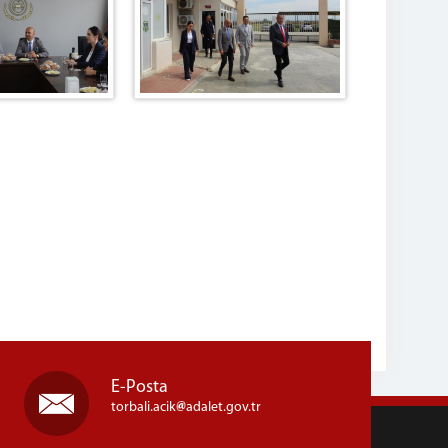
E-Posta
torbali.acik
adalet.gov.tr