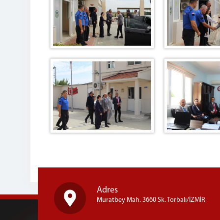
Adres
Muratbey Mah. 3660 Sk. Torbalı/İZMİR