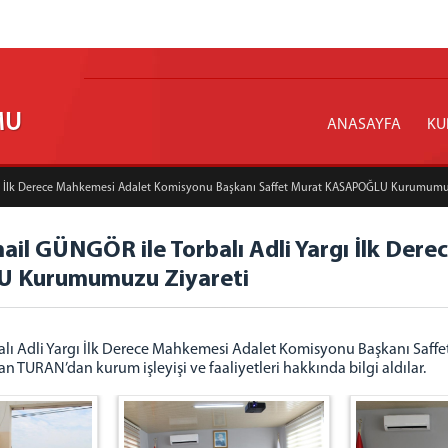
MU
ANASAYFA
KU
argı İlk Derece Mahkemesi Adalet Komisyonu Başkanı Saffet Murat KASAPOĞLU Kurumumu
mail GÜNGÖR ile Torbalı Adli Yargı İlk D
U Kurumumuzu Ziyareti
balı Adli Yargı İlk Derece Mahkemesi Adalet Komisyonu Başkanı Saf
TURAN’dan kurum işleyişi ve faaliyetleri hakkında bilgi aldılar.