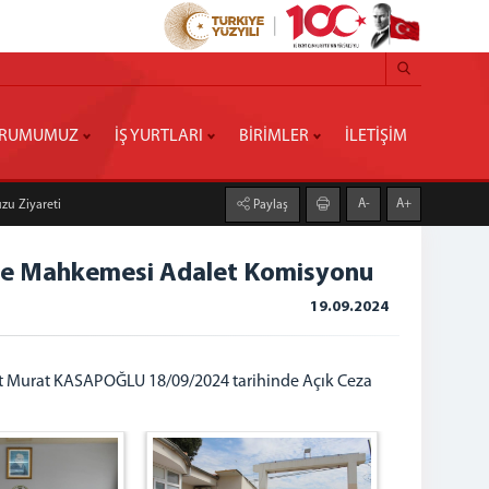
RUMUMUZ
İŞ YURTLARI
BİRİMLER
İLETİŞİM
A-
A+
zu Ziyareti
Paylaş
erece Mahkemesi Adalet Komisyonu
19.09.2024
fet Murat KASAPOĞLU 18/09/2024 tarihinde Açık Ceza